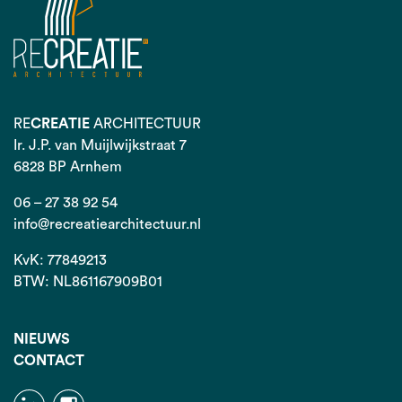
RE
CREATIE
ARCHITECTUUR
Ir. J.P. van Muijlwijkstraat 7
6828 BP Arnhem
06 – 27 38 92 54
info@recreatiearchitectuur.nl
KvK: 77849213
BTW: NL861167909B01
NIEUWS
CONTACT